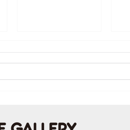
PShi
フランスのヴィンテージポス
ター展